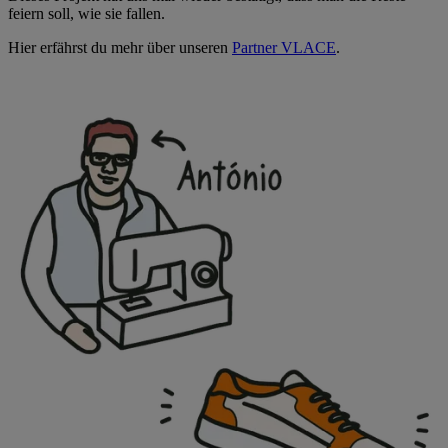
feiern soll, wie sie fallen.​
Hier erfährst du mehr über unseren
Partner VLACE
.​