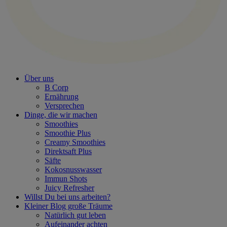
Über uns
B Corp
Ernährung
Versprechen
Dinge, die wir machen
Smoothies
Smoothie Plus
Creamy Smoothies
Direktsaft Plus
Säfte
Kokosnusswasser
Immun Shots
Juicy Refresher
Willst Du bei uns arbeiten?
Kleiner Blog große Träume
Natürlich gut leben
Aufeinander achten