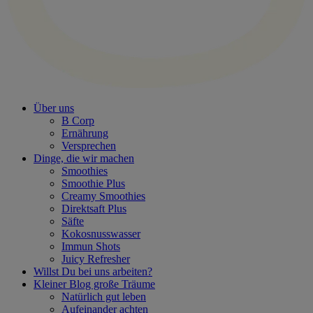
Über uns
B Corp
Ernährung
Versprechen
Dinge, die wir machen
Smoothies
Smoothie Plus
Creamy Smoothies
Direktsaft Plus
Säfte
Kokosnusswasser
Immun Shots
Juicy Refresher
Willst Du bei uns arbeiten?
Kleiner Blog große Träume
Natürlich gut leben
Aufeinander achten