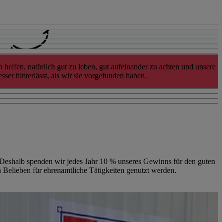
lfen, natürlich gut zu leben, gut aufeinander zu achten und unsere
er hinterlässt, als wir sie vorgefunden haben.
. Deshalb spenden wir jedes Jahr 10 % unseres Gewinns für den guten
 Belieben für ehrenamtliche Tätigkeiten genutzt werden.