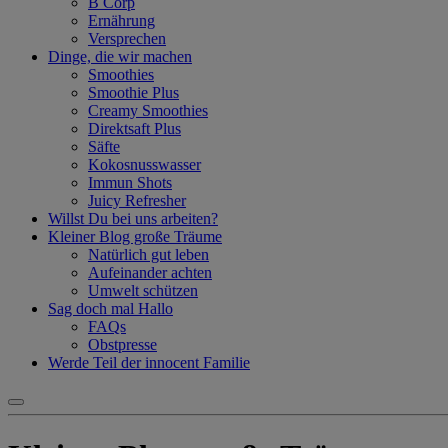
B Corp
Ernährung
Versprechen
Dinge, die wir machen
Smoothies
Smoothie Plus
Creamy Smoothies
Direktsaft Plus
Säfte
Kokosnusswasser
Immun Shots
Juicy Refresher
Willst Du bei uns arbeiten?
Kleiner Blog große Träume
Natürlich gut leben
Aufeinander achten
Umwelt schützen
Sag doch mal Hallo
FAQs
Obstpresse
Werde Teil der innocent Familie