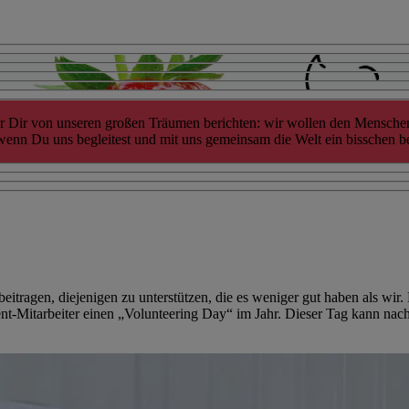
Dir von unseren großen Träumen berichten: wir wollen den Menschen he
nn Du uns begleitest und mit uns gemeinsam die Welt ein bisschen bess
itragen, diejenigen zu unterstützen, die es weniger gut haben als wir
nt-Mitarbeiter einen „Volunteering Day“ im Jahr. Dieser Tag kann nach