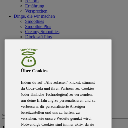
B Corp
Ernährung
Versprechen
Dinge, die wir machen
Smoothies
Smoothie Plus
Creamy Smoothies
Direktsaft Plus
Säfte
Kokosnusswasser
Immun Shots
Juicy Refresher
Willst Du bei uns arbeiten?
Kleiner Blog große Träume
Über Cookies
Natürlich gut leben
Aufeinander achten
Indem du auf „Alle zulassen“ klickst, stimmst
Umwelt schützen
Sag doch mal Hallo
du Coca-Cola und ihren Partnern zu, Cookies
FAQs
(oder ähnliche Technologien) zu verwenden,
Obstpresse
um deine Erfahrung zu personalisieren und zu
Werde Teil der innocent Familie
verbessern, dir personalisierte Anzeigen
bereitzustellen und uns zu helfen, zu
verstehen, wie unsere Website genutzt wird.
Notwendige Cookies sind immer aktiv, da sie