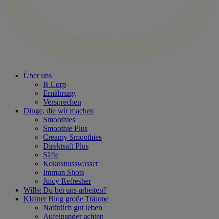
Über uns
B Corp
Ernährung
Versprechen
Dinge, die wir machen
Smoothies
Smoothie Plus
Creamy Smoothies
Direktsaft Plus
Säfte
Kokosnusswasser
Immun Shots
Juicy Refresher
Willst Du bei uns arbeiten?
Kleiner Blog große Träume
Natürlich gut leben
Aufeinander achten