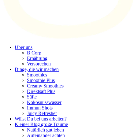
Über uns
B Corp
Ernährung
Versprechen
Dinge, die wir machen
Smoothies
Smoothie Plus
Creamy Smoothies
Direktsaft Plus
Säfte
Kokosnusswasser
Immun Shots
Juicy Refresher
Willst Du bei uns arbeiten?
Kleiner Blog große Träume
Natürlich gut leben
Aufeinander achten