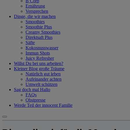
B Corp
Ernährung
Versprechen
Dinge, die wir machen
Smoothies
Smoothie Plus
Creamy Smoothies
Direktsaft Plus
Säfte
Kokosnusswasser
Immun Shots
Juicy Refresher
Willst Du bei uns arbeiten?
Kleiner Blog große Träume
Natürlich gut leben
Aufeinander achten
Umwelt schützen
Sag doch mal Hallo
FAQs
Obstpresse
Werde Teil der innocent Familie