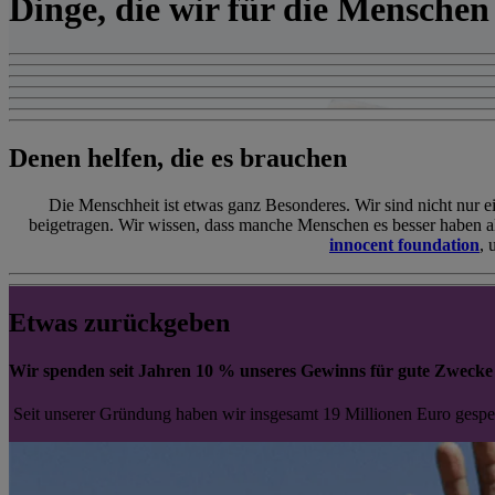
Dinge, die wir für die Menschen
Denen helfen, die es brauchen
Die Menschheit ist etwas ganz Besonderes. Wir sind nicht nur
beigetragen. Wir wissen, dass manche Menschen es besser haben als
innocent foundation
, 
Etwas zurückgeben
Wir spenden seit Jahren 10 % unseres Gewinns für gute Zwecke
Seit unserer Gründung haben wir insgesamt 19 Millionen Euro gespen