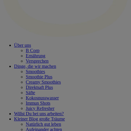
Über uns
B Corp
Ernährung
Versprechen
Dinge, die wir machen
Smoothies
Smoothie Plus
Creamy Smoothies
Direktsaft Plus
Säfte
Kokosnusswasser
Immun Shots
Juicy Refresher
Willst Du bei uns arbeiten?
Kleiner Blog große Träume
Natürlich gut leben
Aufeinander achten