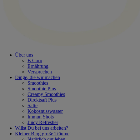
Über uns
B Corp
Ernährung
Versprechen
Dinge, die wir machen
Smoothies
Smoothie Plus
Creamy Smoothies
Direktsaft Plus
Säfte
Kokosnusswasser
Immun Shots
Juicy Refresher
Willst Du bei uns arbeiten?
Kleiner Blog große Träume
Natürlich gut leben