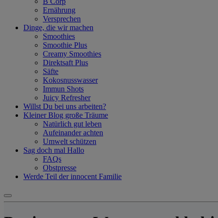
B Corp
Ernährung
Versprechen
Dinge, die wir machen
Smoothies
Smoothie Plus
Creamy Smoothies
Direktsaft Plus
Säfte
Kokosnusswasser
Immun Shots
Juicy Refresher
Willst Du bei uns arbeiten?
Kleiner Blog große Träume
Natürlich gut leben
Aufeinander achten
Umwelt schützen
Sag doch mal Hallo
FAQs
Obstpresse
Werde Teil der innocent Familie