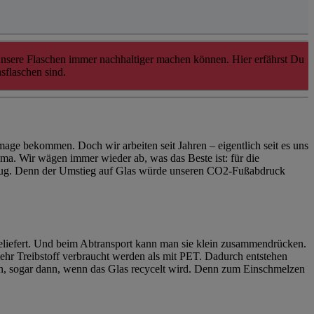
unsere Flaschen immer nachhaltiger machen können. Hier erfährst Du
sflaschen sind.
mage bekommen. Doch wir arbeiten seit Jahren – eigentlich seit es uns
ma. Wir wägen immer wieder ab, was das Beste ist: für die
genug. Denn der Umstieg auf Glas würde unseren CO2-Fußabdruck
eliefert. Und beim Abtransport kann man sie klein zusammendrücken.
ehr Treibstoff verbraucht werden als mit PET. Dadurch entstehen
en, sogar dann, wenn das Glas recycelt wird. Denn zum Einschmelzen