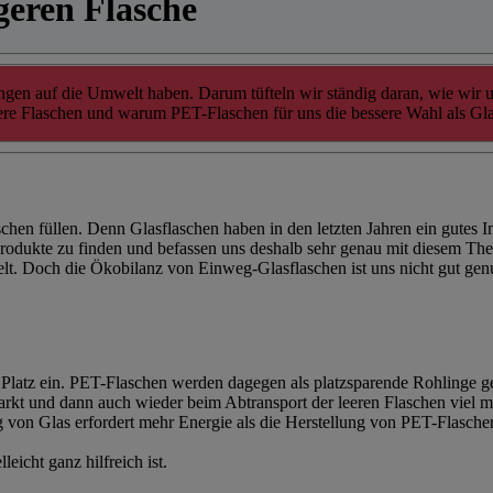
geren Flasche
gen auf die Umwelt haben. Darum tüfteln wir ständig daran, wie wir 
re Flaschen und warum PET-Flaschen für uns die bessere Wahl als Gla
chen füllen. Denn Glasflaschen haben in den letzten Jahren ein gutes I
Produkte zu finden und befassen uns deshalb sehr genau mit diesem The
elt. Doch die Ökobilanz von Einweg-Glasflaschen ist uns nicht gut 
Platz ein. PET-Flaschen werden dagegen als platzsparende Rohlinge g
rkt und dann auch wieder beim Abtransport der leeren Flaschen viel m
 von Glas erfordert mehr Energie als die Herstellung von PET-Flasch
lleicht ganz hilfreich ist.