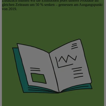
Zusätzlich müssen wir die Emissionen jedes unserer Produkte im
gleichen Zeitraum um 50 % senken – gemessen am Ausgangspunkt
von 2019.