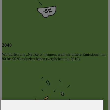
2040
Wir dürfen uns „Net Zero“ nennen, weil wir unsere Emissionen um
80 bis 90 % reduziert haben (verglichen mit 2019).