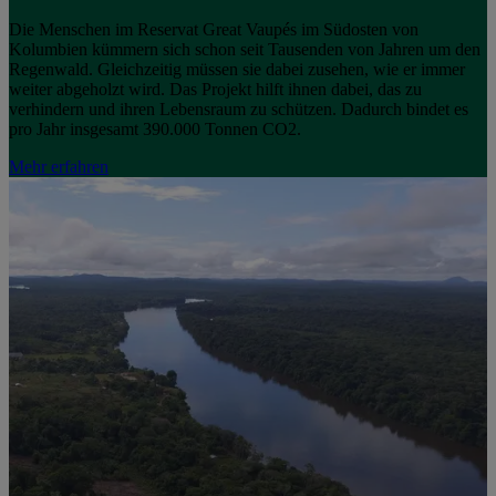
Die Menschen im Reservat Great Vaupés im Südosten von
Kolumbien kümmern sich schon seit Tausenden von Jahren um den
Regenwald. Gleichzeitig müssen sie dabei zusehen, wie er immer
weiter abgeholzt wird. Das Projekt hilft ihnen dabei, das zu
verhindern und ihren Lebensraum zu schützen. Dadurch bindet es
pro Jahr insgesamt 390.000 Tonnen CO2.
Mehr erfahren