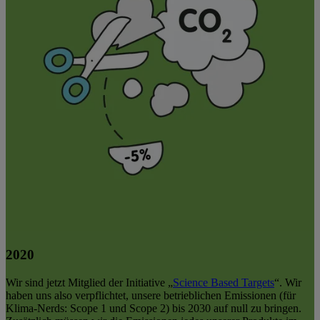
2020
Wir sind jetzt Mitglied der Initiative „
Science Based Targets
“. Wir
haben uns also verpflichtet, unsere betrieblichen Emissionen (für
Klima-Nerds: Scope 1 und Scope 2) bis 2030 auf null zu bringen.