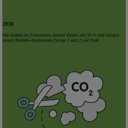
2030
Wir senken die Emissionen unserer Drinks um 50 % und bringen
unsere Betriebs-Emissionen (Scope 1 und 2) auf Null.