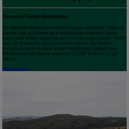
Guanaré Forest Restoration
Die ländlichen Regionen im Osten Uruguays sind durch Viehzucht
geprägt. Und weil Rinder auch Weideflächen brauchen, werden
immer mehr Wälder abgeholzt und in Weiden umgewandelt – selbst
wenn die Bäume die Tiere nicht stören würden. Das Projekt
Guanaré Forest Restoration schützt Weideflächen, pflanzt neue
Bäume darauf und spart so insgesamt 127.000 Tonnen CO2 pro
Jahr ein.
Mehr erfahren