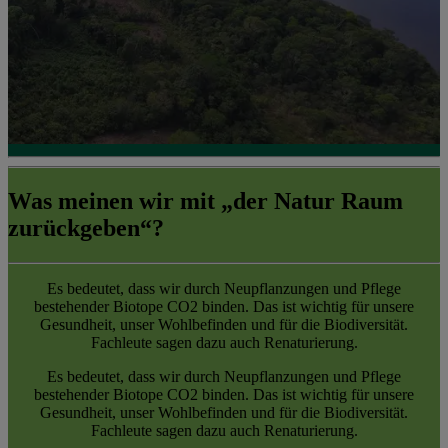
Was meinen wir mit „der Natur Raum
zurückgeben“?
Es bedeutet, dass wir durch Neupflanzungen und Pflege
bestehender Biotope CO2 binden. Das ist wichtig für unsere
Gesundheit, unser Wohlbefinden und für die Biodiversität.
Fachleute sagen dazu auch Renaturierung.
Es bedeutet, dass wir durch Neupflanzungen und Pflege
bestehender Biotope CO2 binden. Das ist wichtig für unsere
Gesundheit, unser Wohlbefinden und für die Biodiversität.
Fachleute sagen dazu auch Renaturierung.