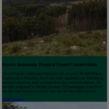
Envira Amazonia Tropical Forest Conservation
Dieses Projekt schützt und kümmert sich um rund 39.200 Hektar
Regenwald in Brasilien. Das Land wäre eigentlich zur Abholzung
bestimmt gewesen, jetzt wachsen dort aber weiterhin Bäume, die
pro Jahr insgesamt 1.259.000 Tonnen CO2 aufsaugen. Und nicht
nur das: Das Projekt tut auch Gutes für die Menschen vor Ort.
Mehr erfahren