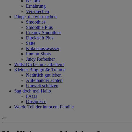
B Corp
Ernährung
Versprechen
Dinge, die wir machen
Smoothies
Smoothie Plus
Creamy Smoothies
Direktsaft Plus
Säfte
Kokosnusswasser
Immun Shots
Juicy Refresher
Willst Du bei uns arbeiten?
Kleiner Blog große Träume
Natürlich gut leben
Aufeinander achten
Umwelt schützen
Sag doch mal Hallo
FAQs
Obstpresse
Werde Teil der innocent Familie