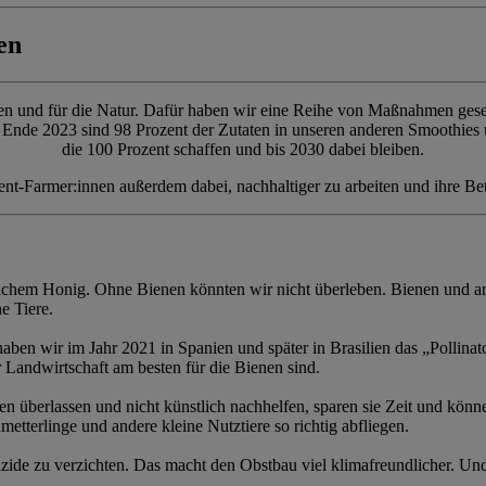
en
chen und für die Natur. Dafür haben wir eine Reihe von Maßnahmen ges
t Ende 2023 sind 98 Prozent der Zutaten in unseren anderen Smoothies un
die 100 Prozent schaffen und bis 2030 dabei bleiben.
ent-Farmer:innen außerdem dabei, nachhaltiger zu arbeiten und ihre B
tlichem Honig. Ohne Bienen könnten wir nicht überleben. Bienen und and
e Tiere.
ben wir im Jahr 2021 in Spanien und später in Brasilien das „Pollinato
Landwirtschaft am besten für die Bienen sind.
n überlassen und nicht künstlich nachhelfen, sparen sie Zeit und könn
terlinge und andere kleine Nutztiere so richtig abfliegen.
ide zu verzichten. Das macht den Obstbau viel klimafreundlicher. Und