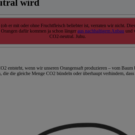
tral wird
(ob er mit oder ohne Fruchtfleisch beliebter ist, verraten wir nicht. Di
ie Orangen dafür kommen ja schon länger
aus nachhaltigem Anbau
und v
CO2-neutral. Juhu.
l CO2 entsteht, wenn wir unseren Orangensaft produzieren – vom Baum 
, die die gleiche Menge CO2 bündeln oder überhaupt verhindern, dass si