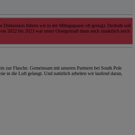
ese Diskussion führen wir in der Mittagspause oft genug). Deshalb soll
on 2022 bis 2023 war unser Orangensaft dann auch zusätzlich noch
bis zur Flasche. Gemeinsam mit unseren Partnern bei South Pole
e in die Luft gelangt. Und natürlich arbeiten wir laufend daran,