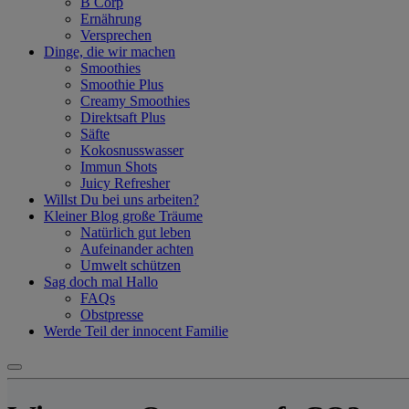
B Corp
Ernährung
Versprechen
Dinge, die wir machen
Smoothies
Smoothie Plus
Creamy Smoothies
Direktsaft Plus
Säfte
Kokosnusswasser
Immun Shots
Juicy Refresher
Willst Du bei uns arbeiten?
Kleiner Blog große Träume
Natürlich gut leben
Aufeinander achten
Umwelt schützen
Sag doch mal Hallo
FAQs
Obstpresse
Werde Teil der innocent Familie