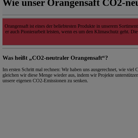
Wie unser Orangensaft CO2-neu
Orangensaft ist eines der beliebtesten Produkte in unserem Sortiment 
er auch Pionierarbeit leisten, wenn es um den Klimaschutz geht. D
Was heißt „CO2-neutraler Orangensaft“?
Im ersten Schritt mal rechnen: Wir haben uns ausgerechnet, wie vie
gleichen wir diese Menge wieder aus, indem wir Projekte unterstützen
unsere eigenen CO2-Emissionen zu senken.